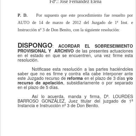
Fdº.: José Fernández Elena
P. D.
Por supuesto que este procedimiento fue resuelto por
AUTO de 14 de marzo de 2012 del Juzgado de 1ª Inst. e
Instrucción nº 3 de Don Benito, con la siguiente resolución:
DISPONGO
:
ACORDAR EL SOBRESEIMIENTO
PROVISIONAL Y
ARCHIVO
de las presentes actuaciones
en el estado en que se encuentren, una vez firme esta
resolución.
Notificase esta resolución a las partes haciéndoles
saber que no es firme y contra ella cabe interponer ante
este Juzgado recurso de
reforma
en el plazo de 3 días
y/o
recurso de apelación
, subsidiariamente o por separado
en el plazo de 5 días.
Así lo acuerda, manda y firma, Dª. LOURDES
BARROSO GONZÁLEZ, Juez titular del juzgado de 1ª
Instancia e Instrucción nº 3 de Don Benito.