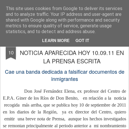
J. FERNÁNDEZ ELENA, abogado
http://www.josefernandezelena.es
This site uses cookies from Google to deliver its services
and to analyze traffic. Your IP address and user-agent are
Pages
shared with Google along with performance and security
metrics to ensure quality of service, generate usage
statistics, and to detect and address abuse.
LEARN MORE
GOT IT
NOTA DE PRENSA EN RELACIÓN A LA
SEP
NOTICIA APARECIDA HOY 10.09.11 EN
10
LA PRENSA ESCRITA
Cae una banda dedicada a falsificar documentos de
inmigrantes
Don José Fernández Elena, ex profesor del Centro de
E.P.A. Giner de los Ríos de Don Benito, en relación a la noticia
recogida más arriba, que se publica hoy 10 de septiembre de 2011
en los diarios de la Región, ya ex director del Centro, quiero
emitir una breve nota de Prensa, aunque los hechos investigados
se remontan principalmente al periodo anterior a mi nombramiento