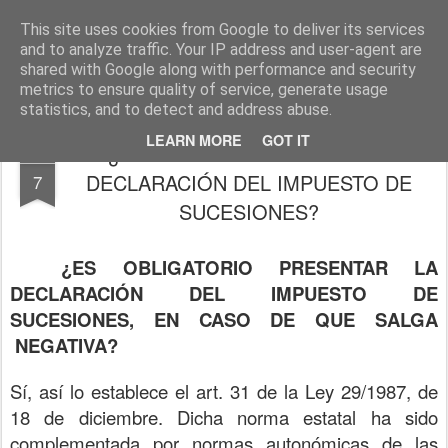
J. FERNÁNDEZ ELENA, abogado
http://www.josefernandezelena.es
This site uses cookies from Google to deliver its services
and to analyze traffic. Your IP address and user-agent are
Pages
shared with Google along with performance and security
metrics to ensure quality of service, generate usage
statistics, and to detect and address abuse.
LEARN MORE
GOT IT
¿ES OBLIGATORIO HACER LA
SEP
DECLARACIÓN DEL IMPUESTO DE
7
SUCESIONES?
¿ES OBLIGATORIO PRESENTAR LA
DECLARACIÓN DEL IMPUESTO DE
SUCESIONES, EN CASO DE QUE SALGA
NEGATIVA?
Sí, así lo establece el art. 31 de la Ley 29/1987, de
18 de diciembre. Dicha norma estatal ha sido
complementada por normas autonómicas de las