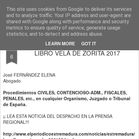
J. FERNÁNDEZ ELENA, abogado
http://www.josefernandezelena.es
This site uses cookies from Google to deliver its services
and to analyze traffic. Your IP address and user-agent are
Pages
shared with Google along with performance and security
metrics to ensure quality of service, generate usage
statistics, and to detect and address abuse.
LEARN MORE
GOT IT
JUL
LIBRO VELÁ DE ZORITA 2017
6
José FERNÁNDEZ ELENA
Abogado
Procedimientos CIVILES, CONTENCIOSO-ADM., FISCALES,
PENALES, etc., en cualquier Organismo, Juzgado o Tribunal
de España.
¡¡ LEA ESTA NOTICIA DEL DESPACHO EN LA PRENSA
REGIONAL!!!
http://www.elperiodicoextremadura.com/noticias/extremadura/