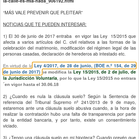
la-calle-es-mia-nada_906192.html
“MÁS VALE PREVENIR QUE PLEITEAR”
NOTICIAS QUE TE PUEDEN INTERESAR:
1) El 30 de junio de 2017 entraba en vigor las Ley 15/2015 que
afecta a varios artículos del C. civil relativos a las formas de la
celebración del matrimonio, modificación del régimen legal de las
personas casadas, declaración de herederos ab intestado etc.
Ley 4/2017, de 28 de junio, (BOE n.º 154, de 29
En virtud de la
de junio de 2017)
Ley 15/2015, de 2 de julio, de
se modifica la
la Jurisdicción Voluntaria
, por lo que la Ley 15/2015 no entrara
´en vigor hasta el 30.06.18
2) ¿Cuando es nula la cláusula suelo? Según la Sentencia de
referencia del Tribunal Supremo nº 241/2013 de 9 de mayo,
estaremos ante una cláusula suelo abusiva cuando, a la hora de
realizar la contratación hubo una falta de transparencia por parte
de la entidad bancaria, y por tanto, existe un consentimiento
viciado.
3) ¿Tengo una cláusula suelo en mi hipoteca? Cuando prevén que