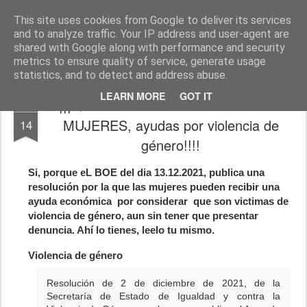
J. FERNÁNDEZ ELENA, abogado
http://www.josefernandezelena.es
This site uses cookies from Google to deliver its services
and to analyze traffic. Your IP address and user-agent are
Pages
shared with Google along with performance and security
metrics to ensure quality of service, generate usage
statistics, and to detect and address abuse.
LEARN MORE
GOT IT
¡¡¡QUE NO SE ENTEREN NUESTRA
DEC
MUJERES, ayudas por violencia de
14
género!!!!
Si, porque eL BOE del dia 13.12.2021, publica una
resolución por la que las mujeres pueden recibir una
ayuda económica por considerar que son victimas de
violencia de género, aun sin tener que presentar
denuncia. Ahí lo tienes, leelo tu mismo.
Violencia de género
Resolución de 2 de diciembre de 2021, de la
Secretaría de Estado de Igualdad y contra la